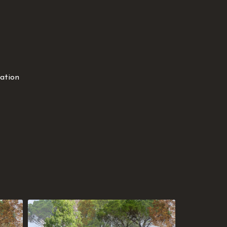
n
ration