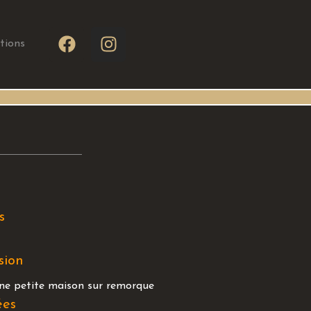
tions
s
sion
ne petite maison sur remorque
ées