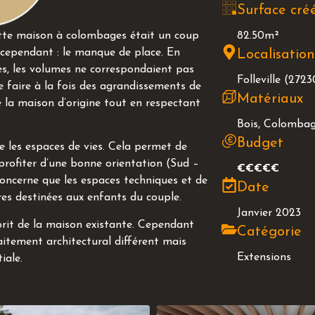
Surface cré
82.50m²
cette maison à colombages était un coup
 cependant : le manque de place. En
Localisatio
es, les volumes ne correspondaient pas
Folleville (2723
 de faire à la fois des agrandissements de
Matériaux
 la maison d’origine tout en respectant
Bois, Colombag
Budget
e les espaces de vies. Cela permet de
e profiter d’une bonne orientation (Sud –
€€€€€
concerne que les espaces techniques et de
Date
es destinées aux enfants du couple.
Janvier 2023
prit de la maison existante. Cependant
Catégorie
aitement architectural différent mais
Extensions
iale.