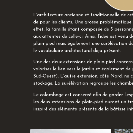
L’architecture ancienne et traditionnelle de 
de pour les clients. Une grosse problématique
effet, la famille étant composée de 5 personn
aux attentes de celle-ci. Ainsi, l’idée est venu
plain-pied mais également une surélévation de
le vocabulaire architectural déjà présent.
Une des deux extensions de plain-pied concern
valoriser le lien vers le jardin et également d
Sud-Ouest). L’autre extension, côté Nord, ne 
stockage. La surélévation regroupe les chambr
Le colombage est conservé afin de garder l’es
les deux extensions de plain-pied auront un tr
inspiré des éléments présents de la bâtisse init