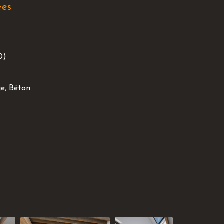
ées
n
0)
e, Béton