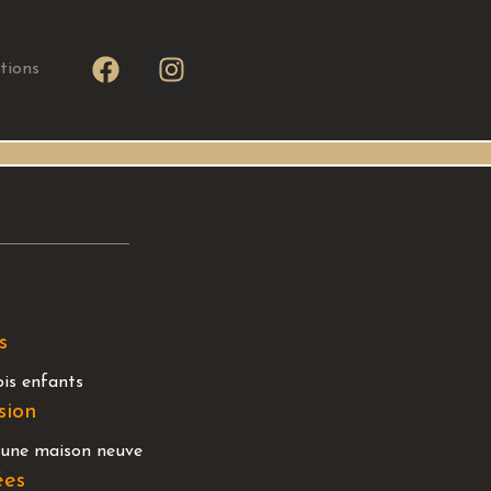
tions
s
ois enfants
sion
'une maison neuve
ées