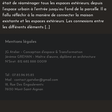
était de réaménager tous les espaces extérieurs; depuis
l’espace urbain à l’entrée jusqu’au fond de la parcelle. Il a
fallu réfléchir à la manière de connecter la maison
existante et les espaces extérieurs. Les connexions entre
les différents éléments […]
Mentions légales
JG Atelier – Conception d’espace & Transformation
Jérémie GREHAN – Maître d’œuvre, diplômé en architecture
N°Siret: 812 682 888 00019
Tél : 07.85.96.95.85
Mail : contact.jgatelier@gmail.com
18, Rue Des Engoulevents
76130 Mont-Saint-Aignan